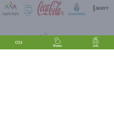
CO2
Wetter
Info
Kontakt
+49 8821 180 700
info@gapa-tourismus.de
Widerruf