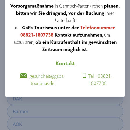
Vorsorgemaßnahme
in Garmisch-Partenkirchen
planen,
Die heilklimatische Bewegungstherapie gibt es ausschließlich in
bitten wir Sie dringend, vor der Buchung
Ihrer
Garmisch-Partenkirchen, nähere Informationen und den genauen
Unterkunft
Ablauf findest du auf unserer Seite "
Wandern auf Rezept
".
mit
GaPa Tourismus unter der
Telefonnummer
08821-1807738
Kontakt aufzunehmen
, um
abzuklären,
ob ein Kuraufenthalt im gewünschten
Zeitraum möglich ist
.
Kontakt
gesundheit@gapa-
Tel. : 08821-
tourismus.de
1807738