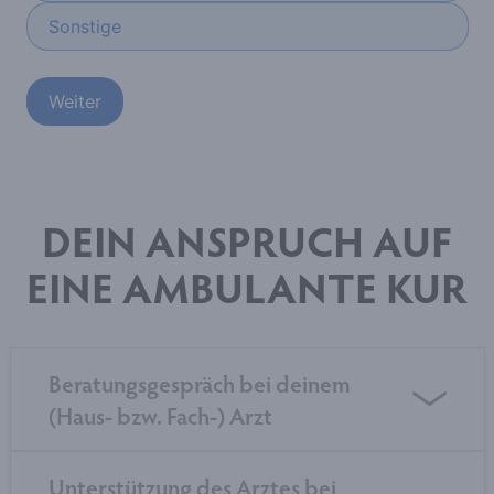
DEIN ANSPRUCH AUF
EINE AMBULANTE KUR
Beratungsgespräch bei deinem
(Haus- bzw. Fach-) Arzt
In einem Gespräch mit dem Arzt bescheinigt dieser,
Unterstützung des Arztes bei
dass die Kur medizinisch notwendig ist. Und je nachdem