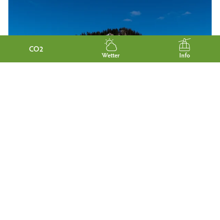
CO2
Wetter
Info
KÖSTLICHE HÜTTENKULINARIK IN
GARMISCH-PARTENKIRCHEN