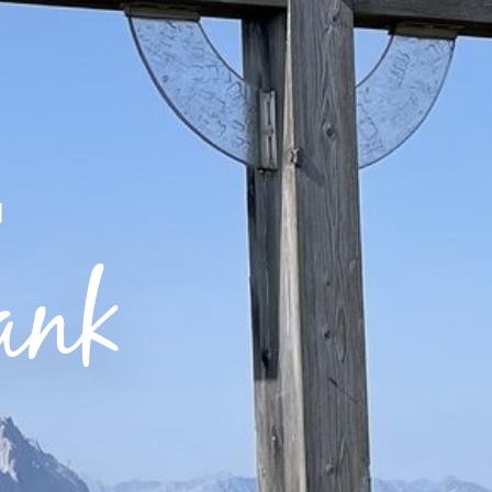
N
ank