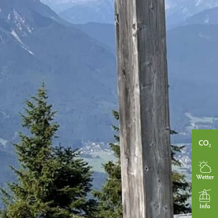
CO₂
Wetter
Info